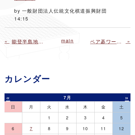
by
一般財団法人伝統文化棋道振興財団
14:15
main
«
»
能登半島地震チャリティ指導碁会
ペア碁ワールドフェスティバル2025 HP掲載
カレンダー
«
»
7月
日
月
火
水
木
金
土
1
2
3
4
5
6
7
8
9
10
11
12