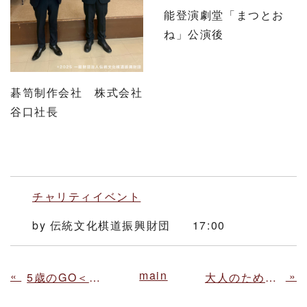
能登演劇堂「まつとお
ね」公演後
碁笥制作会社 株式会社
谷口社長
チャリティイベント
by
伝統文化棋道振興財団
17:00
main
«
»
5歳のGO＜第2回＞
大人のための囲碁入門講座