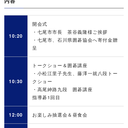
内容
開会式
・七尾市市長 茶谷義隆様ご挨拶
10:20
・七尾市、石川県囲碁協会へ寄付金贈
呈
トークショー＆囲碁講座
・小松江里子先生、藤澤一就八段トー
10:30
クショー
・高尾紳路九段 囲碁講座
指導碁1回目
12:00
お楽しみ抽選会＆昼食会