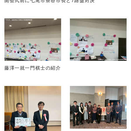
開会式前に七尾市茶谷市長と7路盤対決
藤澤一就一門棋士の紹介