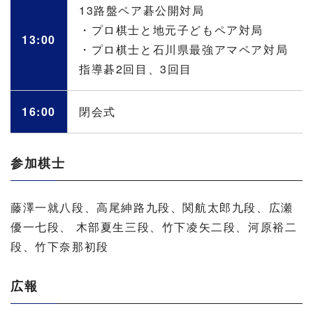
13路盤ペア碁公開対局
・プロ棋士と地元子どもペア対局
13:00
・プロ棋士と石川県最強アマペア対局
指導碁2回目、3回目
16:00
閉会式
参加棋士
藤澤一就八段、高尾紳路九段、関航太郎九段、広瀬
優一七段、 木部夏生三段、竹下凌矢二段、河原裕二
段、竹下奈那初段
広報